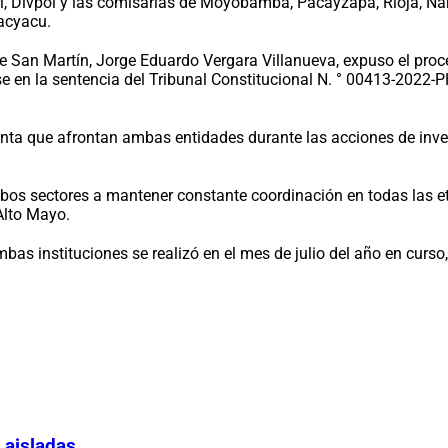
cri, Divpol y las comisarías de Moyobamba, Pacayzapa, Rioja, Nar
acyacu.
 de San Martín, Jorge Eduardo Vergara Villanueva, expuso el proc
 en la sentencia del Tribunal Constitucional N. ° 00413-2022-PH
unta que afrontan ambas entidades durante las acciones de inves
os sectores a mantener constante coordinación en todas las eta
Alto Mayo.
bas instituciones se realizó en el mes de julio del año en curso,
 aisladas