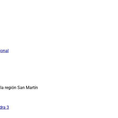
ional
la región San Martín
dra 3