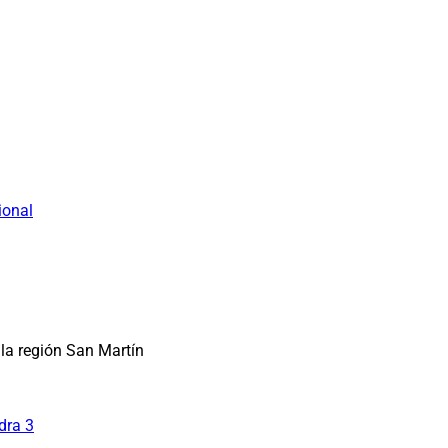
ional
la región San Martín
dra 3