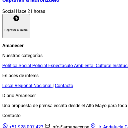
Capturan a ladronzuelo
Social
Hace 21 horas
Regresar al inicio
Amanecer
Nuestras categorías
Política
Social
Policial
Espectáculo
Ambiental
Cultural
Instituc
Enlaces de interés
Local
Regional
Nacional
|
Contacto
Diario Amanecer
Una propuesta de prensa escrita desde el Alto Mayo para toda 
Contacto
+51 928 007 423
info@amanecer.pe
Jr. Andalucía C