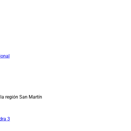
ional
la región San Martín
dra 3