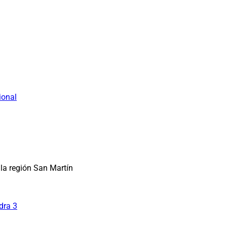
ional
la región San Martín
dra 3