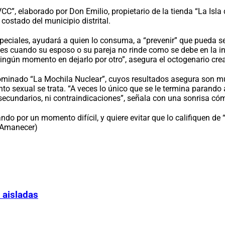
CC”, elaborado por Don Emilio, propietario de la tienda “La Isl
costado del municipio distrital.
eciales, ayudará a quien lo consuma, a “prevenir” que pueda se
l, es cuando su esposo o su pareja no rinde como se debe en la 
ingún momento en dejarlo por otro”, asegura el octogenario crea
ominado “La Mochila Nuclear”, cuyos resultados asegura son m
to sexual se trata. “A veces lo único que se le termina parando 
 secundarios, ni contraindicaciones”, señala con una sonrisa có
sando por un momento difícil, y quiere evitar que lo califiquen d
o Amanecer)
 aisladas