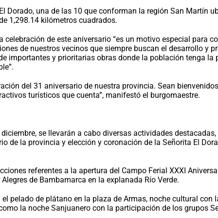
e El Dorado, una de las 10 que conforman la región San Martín u
 de 1,298.14 kilómetros cuadrados.
 la celebración de este aniversario “es un motivo especial para
aciones de nuestros vecinos que siempre buscan el desarrollo y 
n de importantes y prioritarias obras donde la población tenga la
le”.
ón del 31 aniversario de nuestra provincia. Sean bienvenidos t
ractivos turísticos que cuenta”, manifestó el burgomaestre.
de diciembre, se llevarán a cabo diversas actividades destacada
rio de la provincia y elección y coronación de la Señorita El D
ciones referentes a la apertura del Campo Ferial XXXI Aniversario
los Alegres de Bambamarca en la explanada Río Verde.
l pelado de plátano en la plaza de Armas, noche cultural con la
 como la noche Sanjuanero con la participación de los grupos Se