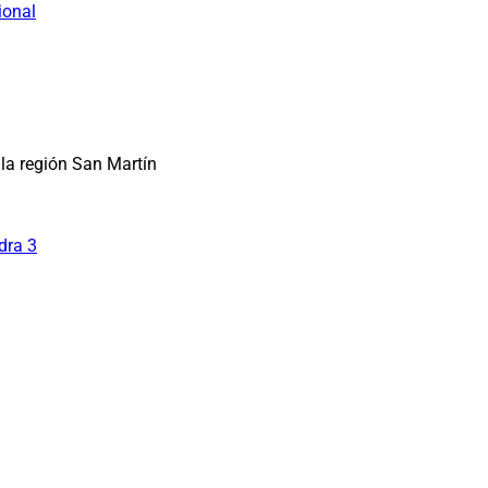
ional
la región San Martín
dra 3