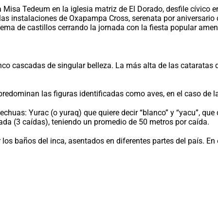
a Misa Tedeum en la iglesia matriz de El Dorado, desfile cívico 
 las instalaciones de Oxapampa Cross, serenata por aniversari
uema de castillos cerrando la jornada con la fiesta popular ame
o cascadas de singular belleza. La más alta de las cataratas q
 predominan las figuras identificadas como aves, en el caso de
uas: Yurac (o yuraq) que quiere decir “blanco” y “yacu”, que d
da (3 caídas), teniendo un promedio de 50 metros por caída.
os baños del inca, asentados en diferentes partes del país. En e