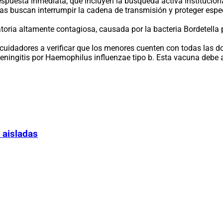
espuesta inmediata, que incluyen la búsqueda activa institucion
 buscan interrumpir la cadena de transmisión y proteger espec
toria altamente contagiosa, causada por la bacteria Bordetella p
 cuidadores a verificar que los menores cuenten con todas las d
meningitis por Haemophilus influenzae tipo b. Esta vacuna debe a
 aisladas