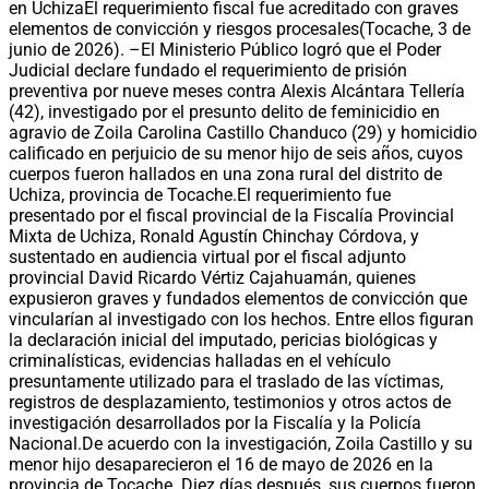
en UchizaEl requerimiento fiscal fue acreditado con graves
elementos de convicción y riesgos procesales(Tocache, 3 de
junio de 2026). –El Ministerio Público logró que el Poder
Judicial declare fundado el requerimiento de prisión
preventiva por nueve meses contra Alexis Alcántara Tellería
(42), investigado por el presunto delito de feminicidio en
agravio de Zoila Carolina Castillo Chanduco (29) y homicidio
calificado en perjuicio de su menor hijo de seis años, cuyos
cuerpos fueron hallados en una zona rural del distrito de
Uchiza, provincia de Tocache.El requerimiento fue
presentado por el fiscal provincial de la Fiscalía Provincial
Mixta de Uchiza, Ronald Agustín Chinchay Córdova, y
sustentado en audiencia virtual por el fiscal adjunto
provincial David Ricardo Vértiz Cajahuamán, quienes
expusieron graves y fundados elementos de convicción que
vincularían al investigado con los hechos. Entre ellos figuran
la declaración inicial del imputado, pericias biológicas y
criminalísticas, evidencias halladas en el vehículo
presuntamente utilizado para el traslado de las víctimas,
registros de desplazamiento, testimonios y otros actos de
investigación desarrollados por la Fiscalía y la Policía
Nacional.De acuerdo con la investigación, Zoila Castillo y su
menor hijo desaparecieron el 16 de mayo de 2026 en la
provincia de Tocache. Diez días después, sus cuerpos fueron