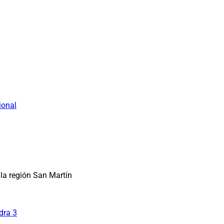
ional
la región San Martín
dra 3