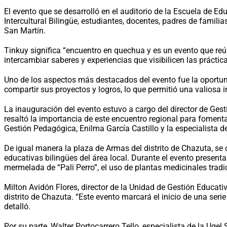
El evento que se desarrolló en el auditorio de la Escuela de 
Intercultural Bilingüe, estudiantes, docentes, padres de famil
San Martín.
Tinkuy significa “encuentro en quechua y es un evento que reú
intercambiar saberes y experiencias que visibilicen las prácti
Uno de los aspectos más destacados del evento fue la oportuni
compartir sus proyectos y logros, lo que permitió una valiosa i
La inauguración del evento estuvo a cargo del director de Gesti
resaltó la importancia de este encuentro regional para fomentar
Gestión Pedagógica, Enilma García Castillo y la especialista 
De igual manera la plaza de Armas del distrito de Chazuta, se 
educativas bilingües del área local. Durante el evento presen
mermelada de “Pali Perro”, el uso de plantas medicinales tradi
Milton Avidón Flores, director de la Unidad de Gestión Educat
distrito de Chazuta. “Este evento marcará el inicio de una ser
detalló.
Por su parte, Walter Portocarrero Tello, especialista de la Uge