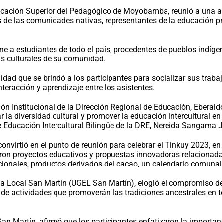
Educación Superior del Pedagógico de Moyobamba, reunió a una a
ias de las comunidades nativas, representantes de la educación p
ne a estudiantes de todo el país, procedentes de pueblos indíg
cas culturales de su comunidad.
dad que se brindó a los participantes para socializar sus trab
nteracción y aprendizaje entre los asistentes.
ón Institucional de la Dirección Regional de Educación, Eberaldo
 la diversidad cultural y promover la educación intercultural en 
de Educación Intercultural Bilingüe de la DRE, Nereida Sangama 
convirtió en el punto de reunión para celebrar el Tinkuy 2023, e
taron proyectos educativos y propuestas innovadoras relacionada
cionales, productos derivados del cacao, un calendario comunal 
iva Local San Martín (UGEL San Martín), elogió el compromiso de
ie de actividades que promoverán las tradiciones ancestrales en
l San Martín, afirmó que los participantes enfatizaron la import