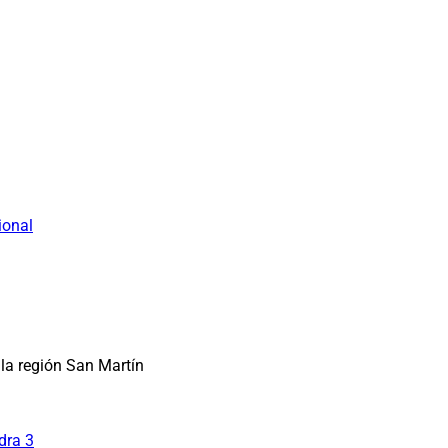
ional
la región San Martín
dra 3