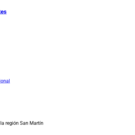
tes
ional
la región San Martín