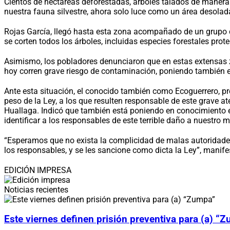
Cientos de hectáreas deforestadas, árboles talados de manera i
nuestra fauna silvestre, ahora solo luce como un área desolad
Rojas García, llegó hasta esta zona acompañado de un grupo 
se corten todos los árboles, incluidas especies forestales pro
Asimismo, los pobladores denunciaron que en estas extensas z
hoy corren grave riesgo de contaminación, poniendo también e
Ante esta situación, el conocido también como Ecoguerrero, pre
peso de la Ley, a los que resulten responsable de este grave
Huallaga. Indicó que también está poniendo en conocimiento e
identificar a los responsables de este terrible daño a nuestro 
“Esperamos que no exista la complicidad de malas autoridades 
los responsables, y se les sancione como dicta la Ley”, manif
EDICIÓN IMPRESA
Noticias recientes
Este viernes definen prisión preventiva para (a) “