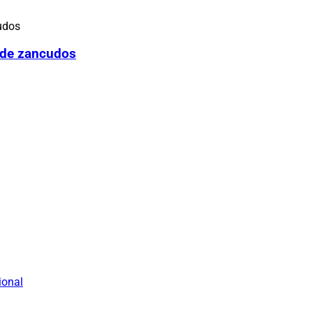
 de zancudos
ional