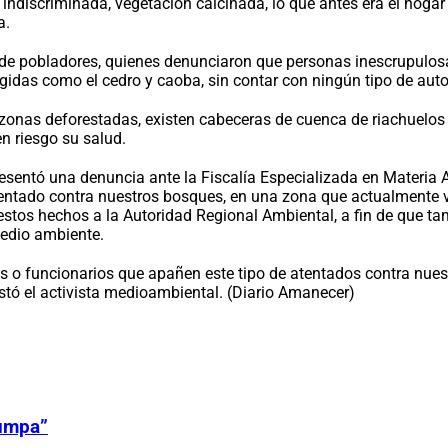
ndiscriminada, vegetación calcinada, lo que antes era el hogar 
a.
de pobladores, quienes denunciaron que personas inescrupulos
tegidas como el cedro y caoba, sin contar con ningún tipo de aut
onas deforestadas, existen cabeceras de cuenca de riachuelos 
n riesgo su salud.
sentó una denuncia ante la Fiscalía Especializada en Materia Am
 atentado contra nuestros bosques, en una zona que actualmente
stos hechos a la Autoridad Regional Ambiental, a fin de que ta
medio ambiente.
o funcionarios que apañen este tipo de atentados contra nuestros
estó el activista medioambiental. (Diario Amanecer)
Zumpa”