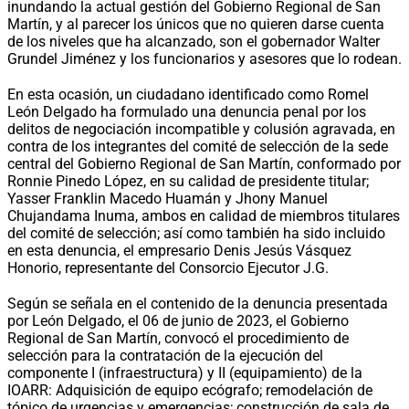
inundando la actual gestión del Gobierno Regional de San
Martín, y al parecer los únicos que no quieren darse cuenta
de los niveles que ha alcanzado, son el gobernador Walter
Grundel Jiménez y los funcionarios y asesores que lo rodean.
En esta ocasión, un ciudadano identificado como Romel
León Delgado ha formulado una denuncia penal por los
delitos de negociación incompatible y colusión agravada, en
contra de los integrantes del comité de selección de la sede
central del Gobierno Regional de San Martín, conformado por
Ronnie Pinedo López, en su calidad de presidente titular;
Yasser Franklin Macedo Huamán y Jhony Manuel
Chujandama Inuma, ambos en calidad de miembros titulares
del comité de selección; así como también ha sido incluido
en esta denuncia, el empresario Denis Jesús Vásquez
Honorio, representante del Consorcio Ejecutor J.G.
Según se señala en el contenido de la denuncia presentada
por León Delgado, el 06 de junio de 2023, el Gobierno
Regional de San Martín, convocó el procedimiento de
selección para la contratación de la ejecución del
componente I (infraestructura) y II (equipamiento) de la
IOARR: Adquisición de equipo ecógrafo; remodelación de
tópico de urgencias y emergencias; construcción de sala de