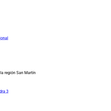
ional
la región San Martín
dra 3