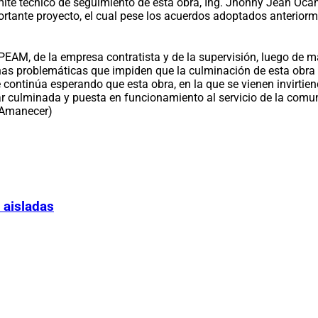
comité técnico de seguimiento de esta obra, Ing. Jhonny Jean O
tante proyecto, el cual pese los acuerdos adoptados anteriorme
l PEAM, de la empresa contratista y de la supervisión, luego d
nas problemáticas que impiden que la culminación de esta obra 
ontinúa esperando que esta obra, en la que se vienen invirtien
tar culminada y puesta en funcionamiento al servicio de la com
o Amanecer)
 aisladas