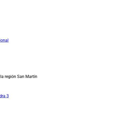
ional
la región San Martín
dra 3