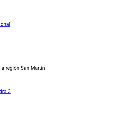
ional
la región San Martín
dra 3