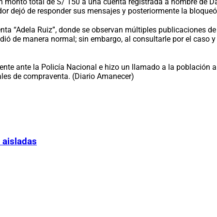
un monto total de S/ 150 a una cuenta registrada a nombre de D
dedor dejó de responder sus mensajes y posteriormente la bloque
enta “Adela Ruiz”, donde se observan múltiples publicaciones de 
ó de manera normal; sin embargo, al consultarle por el caso y a
te ante la Policía Nacional e hizo un llamado a la población a 
tales de compraventa. (Diario Amanecer)
 aisladas