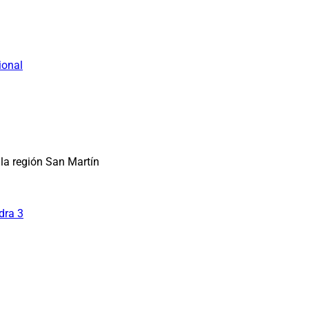
ional
la región San Martín
dra 3