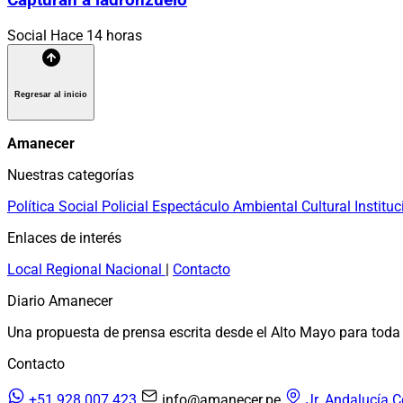
Capturan a ladronzuelo
Social
Hace 14 horas
Regresar al inicio
Amanecer
Nuestras categorías
Política
Social
Policial
Espectáculo
Ambiental
Cultural
Instituc
Enlaces de interés
Local
Regional
Nacional
|
Contacto
Diario Amanecer
Una propuesta de prensa escrita desde el Alto Mayo para toda 
Contacto
+51 928 007 423
info@amanecer.pe
Jr. Andalucía C