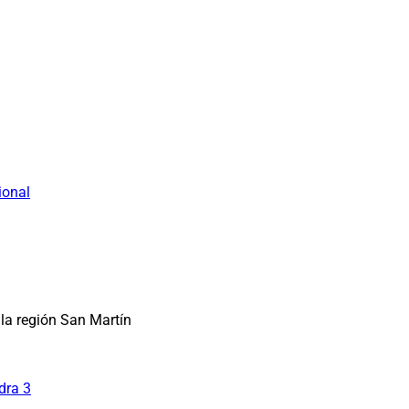
ional
la región San Martín
dra 3