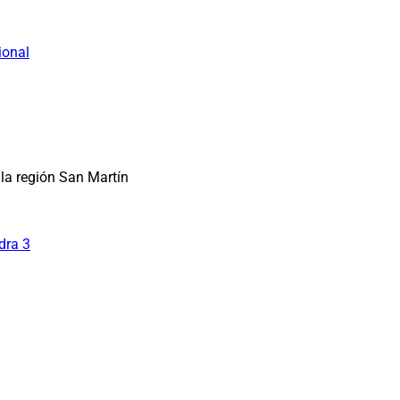
ional
la región San Martín
dra 3