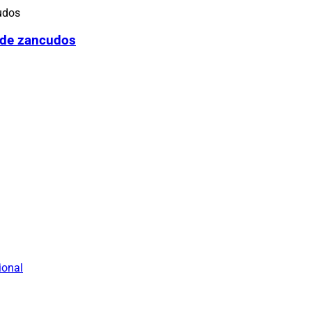
 de zancudos
ional