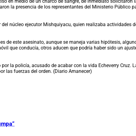
ciso en medio de un charco de sangre, de inmediato solicitaron 
ron la presencia de los representantes del Ministerio Público par
del núcleo ejecutor Mishquiyacu, quien realizaba actividades de
les de este asesinato, aunque se maneja varias hipótesis, alguno
vil que conducía, otros aducen que podría haber sido un ajuste 
or la policía, acusado de acabar con la vida Echeverry Cruz. La
or las fuerzas del orden. (Diario Amanecer)
Zumpa”