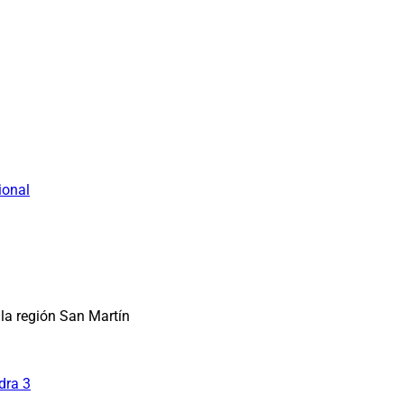
ional
la región San Martín
dra 3