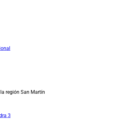
ional
la región San Martín
dra 3