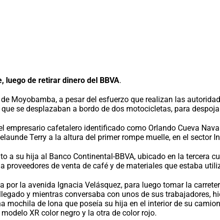
e, luego de retirar dinero del BBVA
.
de Moyobamba, a pesar del esfuerzo que realizan las autoridade
 que se desplazaban a bordo de dos motocicletas, para despoja
el empresario cafetalero identificado como Orlando Cueva Navar
elaunde Terry a la altura del primer rompe muelle, en el secto
unto a su hija al Banco Continental-BBVA, ubicado en la tercera 
r a proveedores de venta de café y de materiales que estaba util
 por la avenida Ignacia Velásquez, para luego tomar la carreter
 llegado y mientras conversaba con unos de sus trabajadores, hi
 mochila de lona que poseía su hija en el interior de su camion
odelo XR color negro y la otra de color rojo.