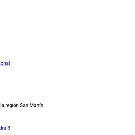
ional
la región San Martín
dra 3