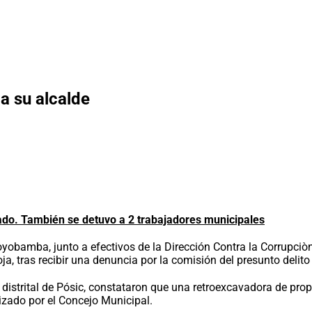
 a su alcalde
ado. También se detuvo a 2 trabajadores municipales
yobamba, junto a efectivos de la Dirección Contra la Corrupciòn 
oja, tras recibir una denuncia por la comisión del presunto delit
d distrital de Pósic, constataron que una retroexcavadora de pr
izado por el Concejo Municipal.