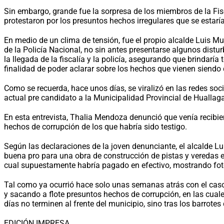
Sin embargo, grande fue la sorpresa de los miembros de la Fisc
protestaron por los presuntos hechos irregulares que se estaría
En medio de un clima de tensión, fue el propio alcalde Luis Mun
de la Policía Nacional, no sin antes presentarse algunos distur
la llegada de la fiscalía y la policía, asegurando que brindar
finalidad de poder aclarar sobre los hechos que vienen siendo
Como se recuerda, hace unos días, se viralizó en las redes so
actual pre candidato a la Municipalidad Provincial de Huallaga
En esta entrevista, Thalia Mendoza denunció que venía recibi
hechos de corrupción de los que habría sido testigo.
Según las declaraciones de la joven denunciante, el alcalde L
buena pro para una obra de construcción de pistas y veredas en 
cual supuestamente habría pagado en efectivo, mostrando foto
Tal como ya ocurrió hace solo unas semanas atrás con el caso 
y sacando a flote presuntos hechos de corrupción, en las cual
días no terminen al frente del municipio, sino tras los barrote
EDICIÓN IMPRESA