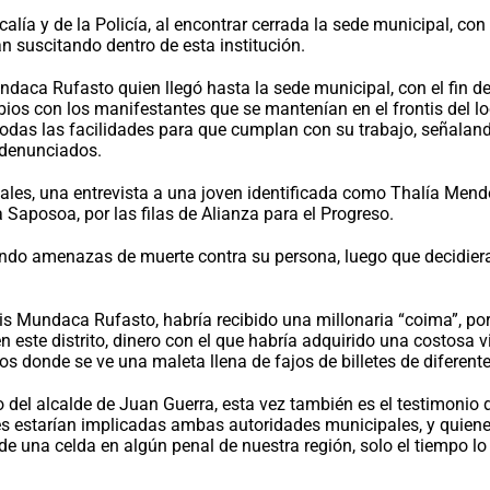
alía y de la Policía, al encontrar cerrada la sede municipal, c
n suscitando dentro de esta institución.
daca Rufasto quien llegó hasta la sede municipal, con el fin de 
bios con los manifestantes que se mantenían en el frontis del lo
ía todas las facilidades para que cumplan con su trabajo, señala
 denunciados.
ciales, una entrevista a una joven identificada como Thalía Men
 Saposoa, por las filas de Alianza para el Progreso.
endo amenazas de muerte contra su persona, luego que decidier
uis Mundaca Rufasto, habría recibido una millonaria “coima”, po
este distrito, dinero con el que habría adquirido una costosa vi
s donde se ve una maleta llena de fajos de billetes de diferen
del alcalde de Juan Guerra, esta vez también es el testimonio 
es estarían implicadas ambas autoridades municipales, y quiene
s de una celda en algún penal de nuestra región, solo el tiempo lo