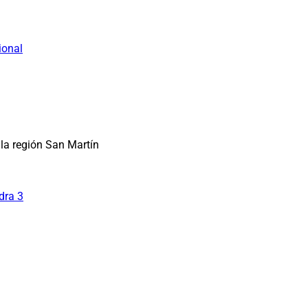
ional
la región San Martín
dra 3