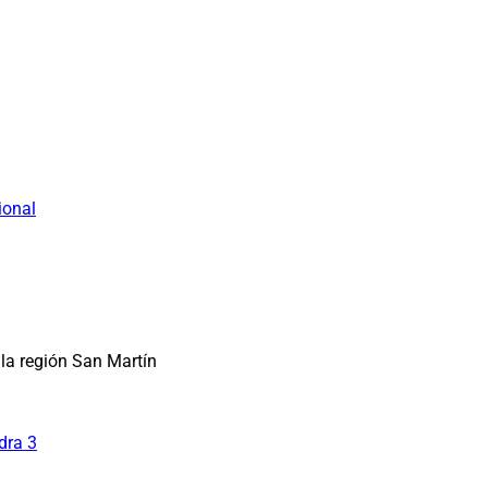
ional
la región San Martín
dra 3