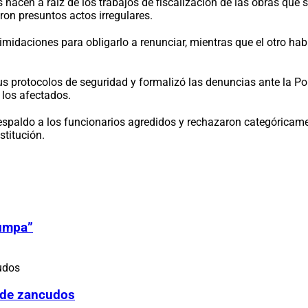
nacen a raíz de los trabajos de fiscalización de las obras que s
on presuntos actos irregulares.
intimidaciones para obligarlo a renunciar, mientras que el otro 
 protocolos de seguridad y formalizó las denuncias ante la Polic
 los afectados.
respaldo a los funcionarios agredidos y rechazaron categóricame
stitución.
Zumpa”
 de zancudos