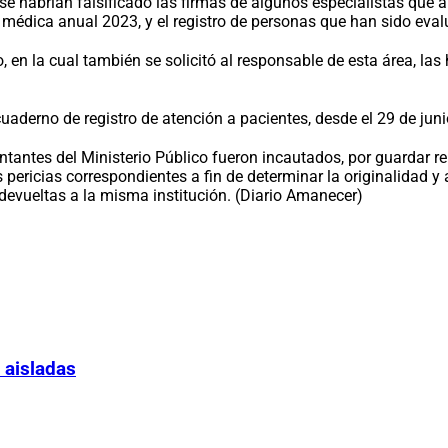
e habrían falsificado las firmas de algunos especialistas que ap
n médica anual 2023, y el registro de personas que han sido eva
en la cual también se solicitó al responsable de esta área, las h
el cuaderno de registro de atención a pacientes, desde el 29 de ju
tantes del Ministerio Público fueron incautados, por guardar re
as pericias correspondientes a fin de determinar la originalidad 
devueltas a la misma institución. (Diario Amanecer)
 aisladas