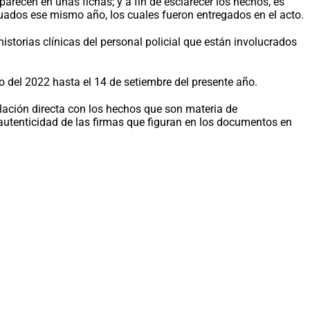
arecen en unas fichas; y a fin de esclarecer los hechos, es
luados ese mismo año, los cuales fueron entregados en el acto.
istorias clínicas del personal policial que están involucrados
nio del 2022 hasta el 14 de setiembre del presente año.
lación directa con los hechos que son materia de
y autenticidad de las firmas que figuran en los documentos en