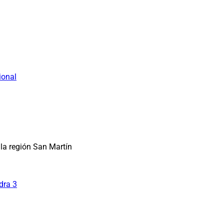
ional
la región San Martín
dra 3