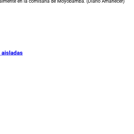
ctualmente en la comisaría de Moyobamba. (Diario Amanecer)
 aisladas