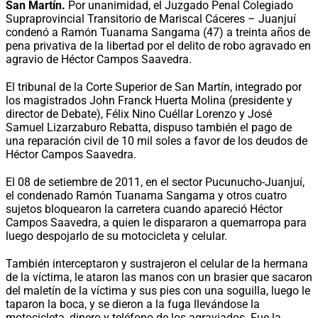
San Martín.
Por unanimidad, el Juzgado Penal Colegiado
Supraprovincial Transitorio de Mariscal Cáceres – Juanjuí
condenó a Ramón Tuanama Sangama (47) a treinta años de
pena privativa de la libertad por el delito de robo agravado en
agravio de Héctor Campos Saavedra.
El tribunal de la Corte Superior de San Martín, integrado por
los magistrados John Franck Huerta Molina (presidente y
director de Debate), Félix Nino Cuéllar Lorenzo y José
Samuel Lizarzaburo Rebatta, dispuso también el pago de
una reparación civil de 10 mil soles a favor de los deudos de
Héctor Campos Saavedra.
El 08 de setiembre de 2011, en el sector Pucunucho-Juanjuí,
el condenado Ramón Tuanama Sangama y otros cuatro
sujetos bloquearon la carretera cuando apareció Héctor
Campos Saavedra, a quien le dispararon a quemarropa para
luego despojarlo de su motocicleta y celular.
También interceptaron y sustrajeron el celular de la hermana
de la víctima, le ataron las manos con un brasier que sacaron
del maletín de la víctima y sus pies con una soguilla, luego le
taparon la boca, y se dieron a la fuga llevándose la
motocicleta, dinero y teléfono de los agraviados. Fue la