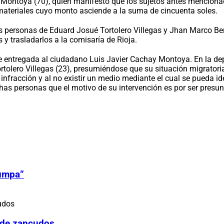
 Montoya (70), quien manifestó que los sujetos antes mencionad
materiales cuyo monto asciende a la suma de cincuenta soles.
s personas de Eduard Josué Tortolero Villegas y Jhan Marco Bern
y trasladarlos a la comisaría de Rioja.
e entregada al ciudadano Luis Javier Cachay Montoya. En la depe
lero Villegas (23), presumiéndose que su situación migratoria en 
 infracción y al no existir un medio mediante el cual se pueda i
chas personas que el motivo de su intervención es por ser presun
Zumpa”
 de zancudos