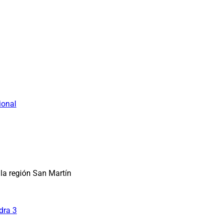
ional
la región San Martín
dra 3